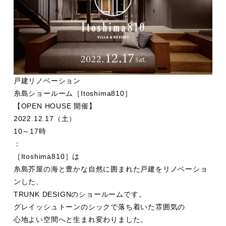
戸建リノベーション
糸島ショールーム［Itoshima810］
【OPEN HOUSE 開催】
2022.12.17
（土）
10
～
17
時
：
［
Itoshima810
］
は
糸島芥屋の海と豊かな自然に囲まれた
戸建をリノベーショ
ンした、
TRUNK DESIGNのショールームです。
グレイッシュトーンのシックで落ち着いた雰囲気の
心地よい空間へと生まれ変わりました。