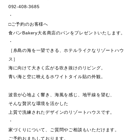
092-408-3685
・
□ご予約のお客様へ
食パンBakery大名商店のパンをプレゼントいたします。
・
［糸島の海を一望できる、ホテルライクなリゾートハウ
ス］
海に向けて大きく広がる吹き抜けのリビング。
青い海と空に映えるホワイトタイル貼の外観。
波音が心地よく響き、海風を感じ、地平線を望む、
そんな贅沢な環境を活かした
上質で洗練されたデザインのリゾートハウスです。
・
家づくりについて、ご質問やご相談もいただけます。
ご予約おまちしております。