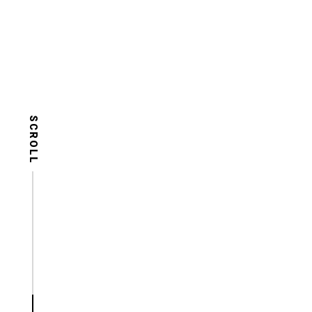
SCROLL
SCROLL