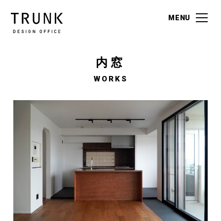
MENU
MENU
内窓
WORKS